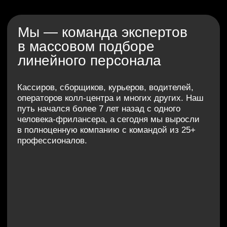
Успели поработать
с крупными брендами
За эти годы мы успели поработать с крупными
брендами, такими как Яндекс, ВкусВилл,
СберМаркет, Достависта и многими другими.
Мы досконально знаем все аспекты найма:
сами отвечали на звонки и чаты, размещали
вакансии и проводили первичную оценку
кандидатов. Благодаря этому мы не просто
понимаем нюансы отрасли — мы пропускаем
их через свой личный опыт и передаем знания
команде.
Наш главный приоритет —