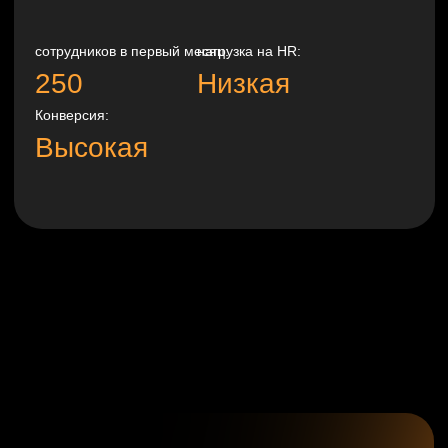
Быстрый результат
Используем автоматизированные воронки
и свою базу кандидатов, что ускоряет
процесс найма
Гибкие условия
сотрудничества
Подбираем оптимальный формат подбора
персонала с учетом ваших требований
и бюджета