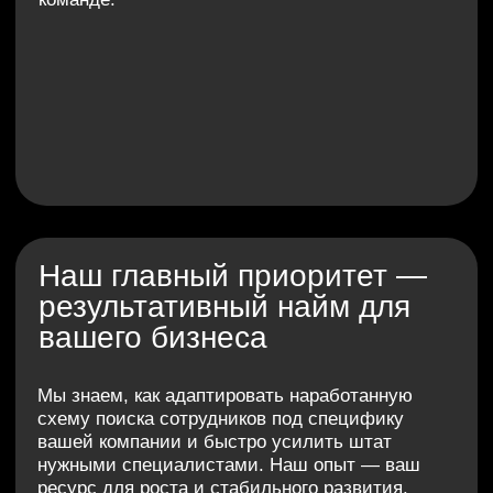
Массовый подбор
Кассиры
Массовый подбор
Подбор 100
Закрыть вакансии кассиров
ежемесячн
быстро и качественно
Решение
Решение
Использование digi
- Обработка лидов
и поддержки на все
- Отбор по критериям
Почему работает
- Сопровождение до выхода
Опыт в найме лине
Почему работает
эффективное масш
Точный таргетинг и фильтрация ускоряют
отбор
сотрудников в первый месяц:
нагрузка на HR:
Стабильный набор курь
250
Низкая
1000+
Конверсия:
Кандидаты:
Высокая
Мотивиров