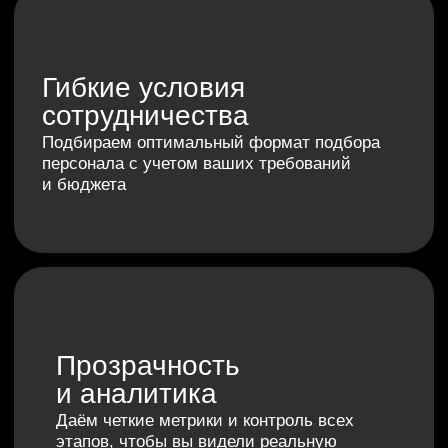
ИП ТРЕТЬЯКОВ
КОНСТАНТИН
ВЛАДИМИРОВИЧ
ИНН 591002826606
Разработка сайта
© 2025 Алкон┃
Согласие на
обработку
┃
Политика
конфиденциальности
┃
Положение
о кадровом резерве
┃
Согласие о
внесении в кадровый резерв
┃
Согласие на передачу данных