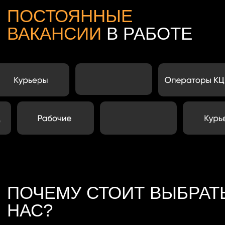
ПОЧЕМУ СТОИТ ВЫБРАТЬ
НАС?
Мы — команда экспертов
в массовом подборе
линейного персонала
Кассиров, сборщиков, курьеров, водителей,
операторов колл-центра и многих других. Наш
путь начался более 7 лет назад с одного
человека-фрилансера, а сегодня мы выросли
в полноценную компанию с командой из 25+
профессионалов.