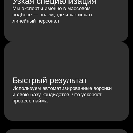
Отправляя заявку, вы даете
согласие на обработку своих
персональных данных
в соответствии с
Политикой
конфиденциальности
.
Оставить заявку
+7 (993) 354-33-87
info@alkon-group.com
О нас
Массовый подбор
Услуги
персонала
Кейсы
Точечный найм
Преимущества
Лидогенерация
Подход
Контакты